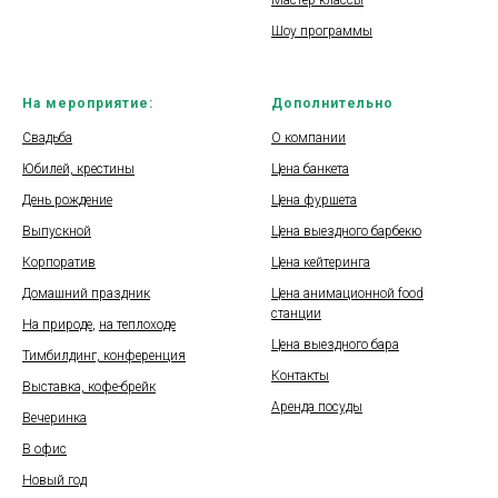
Мастер-классы
Шоу программы
На мероприятие:
Дополнительно
Свадьба
О компании
Юбилей, крестины
Цена банкета
День рождение
Цена фуршета
Выпускной
Цена выездного барбекю
Корпоратив
Цена кейтеринга
Домашний праздник
Цена анимационной food
станции
На природе
,
на теплоходе
Цена выездного бара
Тимбилдинг, конференция
Контакты
Выставка, кофе-брейк
Аренда посуды
Вечеринка
В офис
Новый год