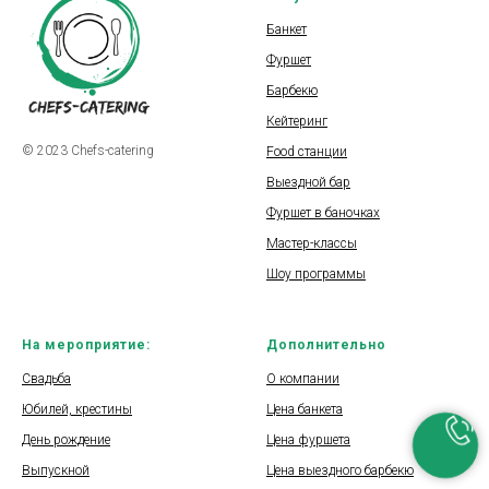
Банкет
Фуршет
Барбекю
Кейтеринг
© 2023 Chefs-catering
Food станции
Выездной бар
Фуршет в баночках
Мастер-классы
Шоу программы
На мероприятие:
Дополнительно
Свадьба
О компании
Юбилей, крестины
Цена банкета
День рождение
Цена фуршета
Выпускной
Цена выездного барбекю