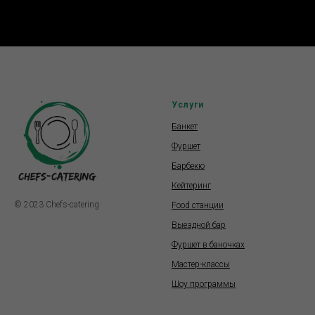
Услуги
Банкет
Фуршет
Барбекю
Кейтеринг
© 2023 Chefs-catering
Food станции
Выездной бар
Фуршет в баночках
Мастер-классы
Шоу программы