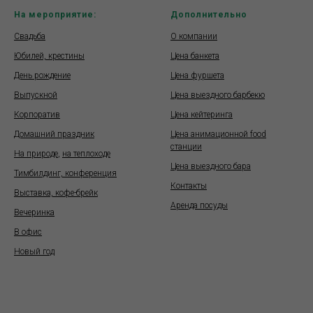
На мероприятие:
Дополнительно
Свадьба
О компании
Юбилей, крестины
Цена банкета
День рождение
Цена фуршета
Выпускной
Цена выездного барбекю
Корпоратив
Цена кейтеринга
Домашний праздник
Цена анимационной food
станции
На природе
,
на теплоходе
Цена выездного бара
Тимбилдинг, конференция
Контакты
Выставка, кофе-брейк
Аренда посуды
Вечеринка
В офис
Новый год