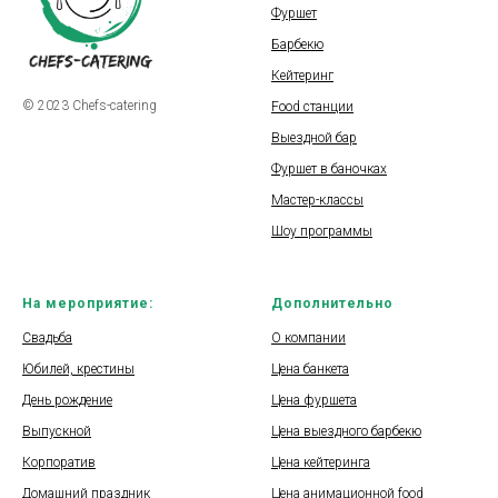
Фуршет
Барбекю
Кейтеринг
© 2023 Chefs-catering
Food станции
Выездной бар
Фуршет в баночках
Мастер-классы
Шоу программы
На мероприятие:
Дополнительно
Свадьба
О компании
Юбилей, крестины
Цена банкета
День рождение
Цена фуршета
Выпускной
Цена выездного барбекю
Корпоратив
Цена кейтеринга
Домашний праздник
Цена анимационной food