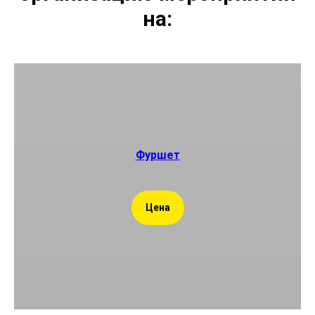
на:
Фуршет
Цена