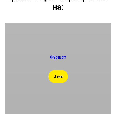
на:
Фуршет
Цена