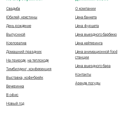
Свадьба
О компании
Юбилей, крестины
Цена банкета
День рождение
Цена фуршета
Выпускной
Цена выездного барбекю
Корпоратив
Цена кейтеринга
Домашний праздник
Цена анимационной food
станции
На природе
,
на теплоходе
Цена выездного бара
Тимбилдинг, конференция
Контакты
Выставка, кофе-брейк
Аренда посуды
Вечеринка
В офис
Новый год