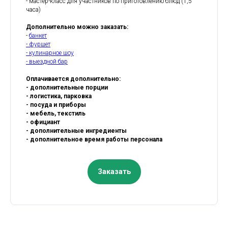
- мастер-класс для участников по приготовлению блюд (1,5
часа)
Дополнительно можно заказать:
-
банкет
- фуршет
- кулинарное шоу
- выездной бар
Оплачивается дополнительно:
- дополнительные порции
- логистика, парковка
- посуда и приборы
- мебель, текстиль
- официант
- дополнительные ингредиенты
- дополнительное время работы персонала
Заказать