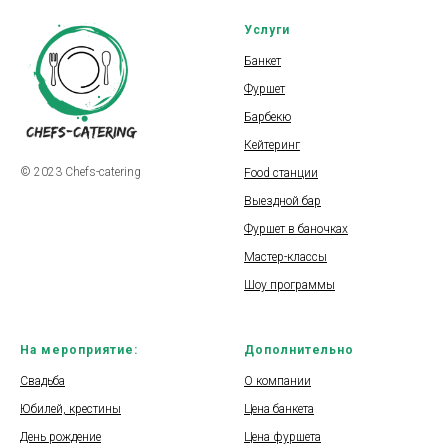
Услуги
Банкет
Фуршет
Барбекю
Кейтеринг
© 2023 Chefs-catering
Food станции
Выездной бар
Фуршет в баночках
Мастер-классы
Шоу программы
На мероприятие:
Дополнительно
Свадьба
О компании
Юбилей, крестины
Цена банкета
День рождение
Цена фуршета