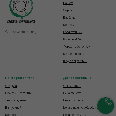
Банкет
Фуршет
Барбекю
Кейтеринг
© 2023 Chefs-catering
Food станции
Выездной бар
Фуршет в баночках
Мастер-классы
Шоу программы
На мероприятие:
Дополнительно
Свадьба
О компании
Юбилей, крестины
Цена банкета
День рождение
Цена фуршета
Выпускной
Цена выездного барбекю
Корпоратив
Цена кейтеринга